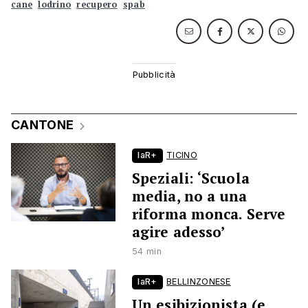
cane
lodrino
recupero
spab
CANTONE
laR+
TICINO
Speziali: ‘Scuola
media, no a una
riforma monca. Serve
agire adesso’
54 min
laR+
BELLINZONESE
Un esibizionista (e