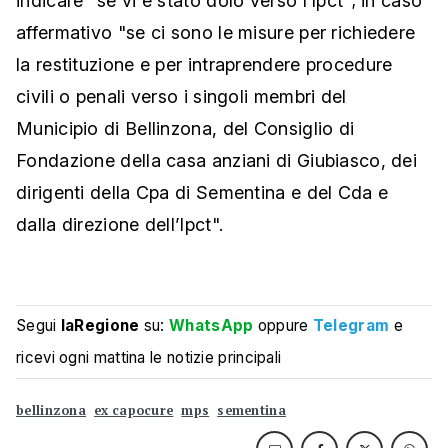
indicare "se vi è stato dolo verso l’Ipct"; in caso
affermativo "se ci sono le misure per richiedere
la restituzione e per intraprendere procedure
civili o penali verso i singoli membri del
Municipio di Bellinzona, del Consiglio di
Fondazione della casa anziani di Giubiasco, dei
dirigenti della Cpa di Sementina e del Cda e
dalla direzione dell’Ipct".
Segui
laRegione
su:
WhatsApp
oppure
Telegram
e
ricevi ogni mattina le notizie principali
bellinzona
ex capocure
mps
sementina