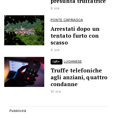
presunta truffatrice
8 ore
PONTE CAPRIASCA
Arrestati dopo un
tentato furto con
scasso
9 ore
laR+
LUGANESE
Truffe telefoniche
agli anziani, quattro
condanne
10 ore