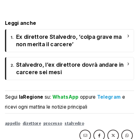
Leggi anche
›
Ex direttore Stalvedro, ‘colpa grave ma
1.
non merita il carcere’
›
Stalvedro, l’ex direttore dovrà andare in
2.
carcere sei mesi
Segui
laRegione
su:
WhatsApp
oppure
Telegram
e
ricevi ogni mattina le notizie principali
appello
direttore
processo
stalvedro