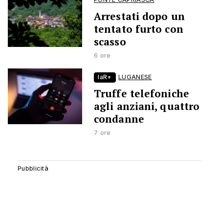
Arrestati dopo un
tentato furto con
scasso
6 ore
laR+
LUGANESE
Truffe telefoniche
agli anziani, quattro
condanne
7 ore