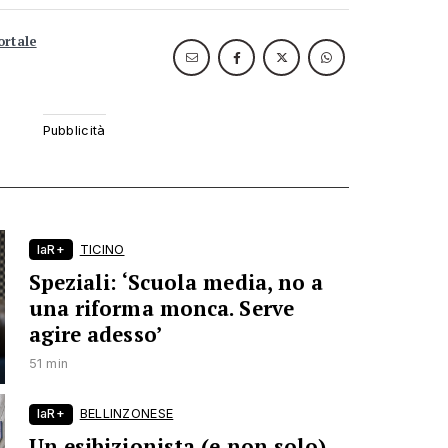
ortale
laR+
TICINO
Speziali: ‘Scuola media, no a
una riforma monca. Serve
agire adesso’
51 min
laR+
BELLINZONESE
Un esibizionista (e non solo)