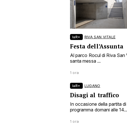
laR+
RIVA SAN VITALE
Festa dell’Assunta
Al parco Rocul di Riva San Vi
santa messa ...
1 ora
laR+
LUGANO
Disagi al traffico
In occasione della partita d
programma domani alle 14..
1 ora