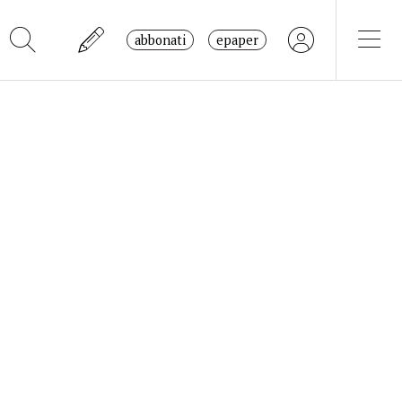
abbonati
epaper