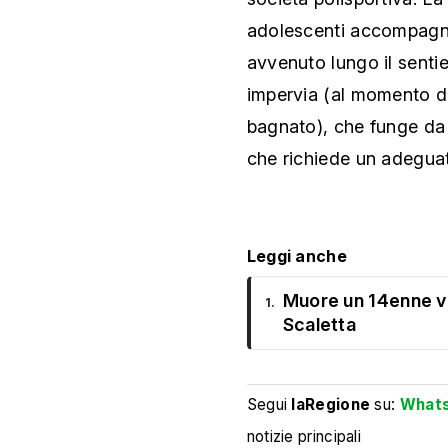
adolescenti accompagnat
avvenuto lungo il sentie
impervia (al momento del
bagnato), che funge da s
che richiede un adegua
Leggi anche
Muore un 14enne va
1.
Scaletta
Segui
laRegione
su:
What
notizie principali