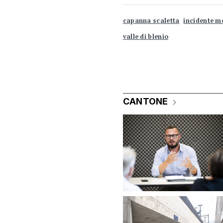
capanna scaletta
incidente m
valle di blenio
CANTONE