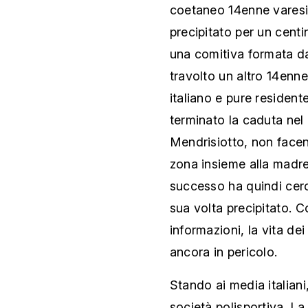
coetaneo 14enne vares
precipitato per un cent
una comitiva formata d
travolto un altro 14enn
italiano e pure residente
terminato la caduta nel 
Mendrisiotto, non facen
zona insieme alla madre
successo ha quindi cerc
sua volta precipitato. C
informazioni, la vita dei
ancora in pericolo.
Stando ai media italiani
società polisportiva. L