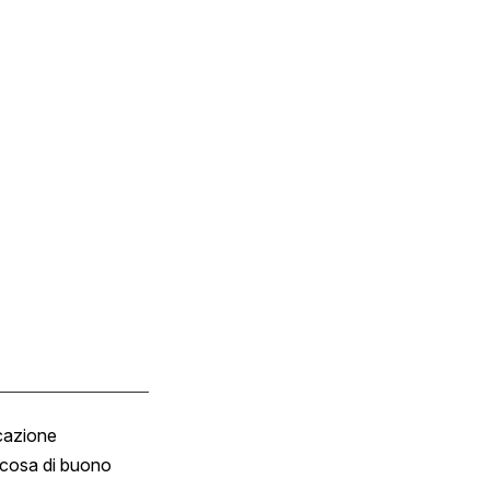
cazione
Tombola
cosa di buono
Fumetto