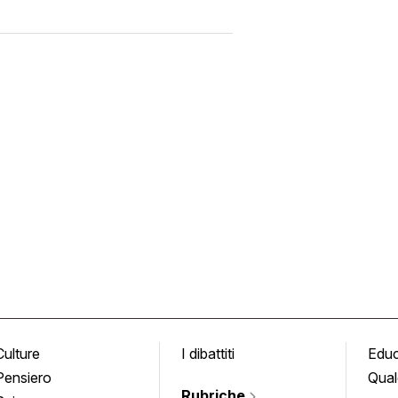
Culture
I dibattiti
Edu
Pensiero
Qual
Rubriche