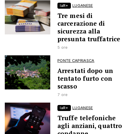
laR+
LUGANESE
Tre mesi di
carcerazione di
sicurezza alla
presunta truffatrice
5 ore
PONTE CAPRIASCA
Arrestati dopo un
tentato furto con
scasso
7 ore
laR+
LUGANESE
Truffe telefoniche
agli anziani, quattro
condanne