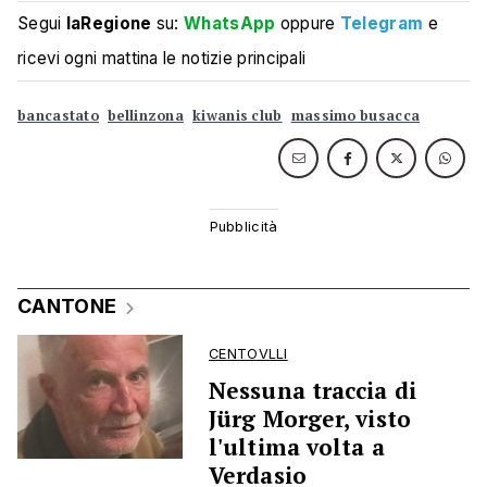
Segui
laRegione
su:
WhatsApp
oppure
Telegram
e
ricevi ogni mattina le notizie principali
bancastato
bellinzona
kiwanis club
massimo busacca
CANTONE
CENTOVLLI
Nessuna traccia di
Jürg Morger, visto
l'ultima volta a
Verdasio