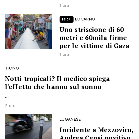
1 ora
laR+
LOCARNO
Uno striscione di 60
metri e 60mila firme
per le vittime di Gaza
1 ora
TICINO
Notti tropicali? Il medico spiega
l'effetto che hanno sul sonno
...
2 ore
LUGANESE
Incidente a Mezzovico,
Andrea Censi positivo