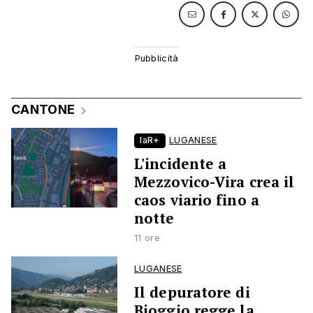
CANTONE
laR+
LUGANESE
L'incidente a
Mezzovico-Vira crea il
caos viario fino a
notte
11 ore
LUGANESE
Il depuratore di
Bioggio regge la