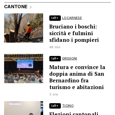
CANTONE
laR+
LOCARNESE
Bruciano i boschi:
siccità e fulmini
sfidano i pompieri
48 min
laR+
GRIGIONI
Matura e convince la
doppia anima di San
Bernardino fra
turismo e abitazioni
3 ore
laR+
TICINO
Elezioni cantonali,