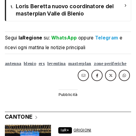
›
Loris Beretta nuovo coordinatore del
1.
masterplan Valle di Blenio
Segui
laRegione
su:
WhatsApp
oppure
Telegram
e
ricevi ogni mattina le notizie principali
antenna
blenio
ers
leventina
masterplan
zone periferiche
CANTONE
laR+
GRIGIONI