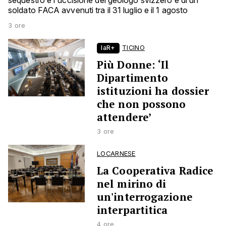
sequestro e l'uccisione del geologo svizzero e di un
soldato FACA avvenuti tra il 31 luglio e il 1 agosto
3 ore
laR+
TICINO
Più Donne: ‘Il
Dipartimento
istituzioni ha dossier
che non possono
attendere’
3 ore
LOCARNESE
La Cooperativa Radice
nel mirino di
un'interrogazione
interpartitica
4 ore