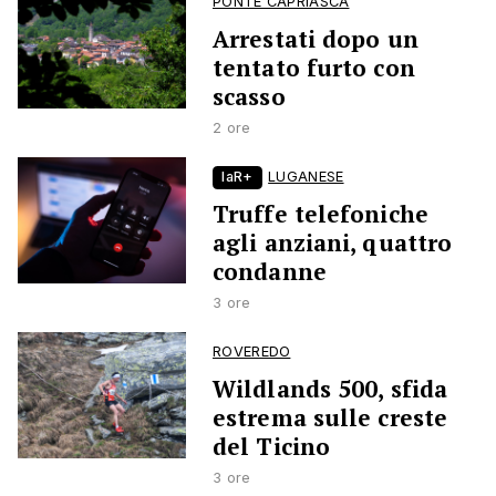
PONTE CAPRIASCA
Arrestati dopo un
tentato furto con
scasso
2 ore
laR+
LUGANESE
Truffe telefoniche
agli anziani, quattro
condanne
3 ore
ROVEREDO
Wildlands 500, sfida
estrema sulle creste
del Ticino
3 ore