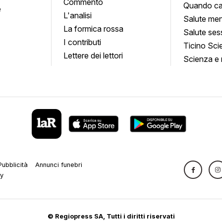
Commento
Quando ca
e
L'analisi
Salute men
La formica rossa
Salute ses
I contributi
Ticino Sci
Lettere dei lettori
Scienza e 
Pubblicità
Annunci funebri
cy
© Regiopress SA, Tutti i diritti riservati