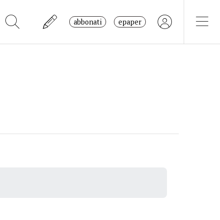
abbonati
epaper