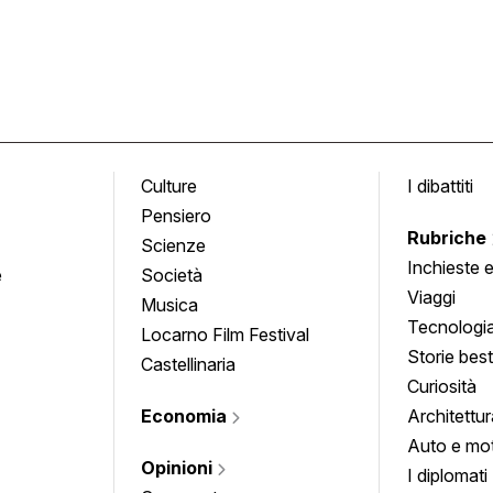
Culture
I dibattiti
Pensiero
Rubriche
Scienze
Inchieste 
e
Società
approfond
Viaggi
Musica
Tecnologi
Locarno Film Festival
Storie besti
Castellinaria
Curiosità
Economia
Architettur
Auto e mo
Opinioni
I diplomati