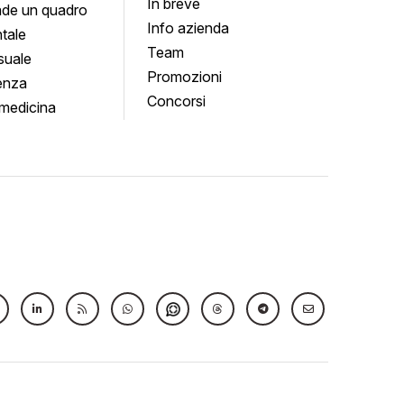
In breve
de un quadro
Info azienda
tale
Team
suale
Promozioni
enza
Concorsi
medicina