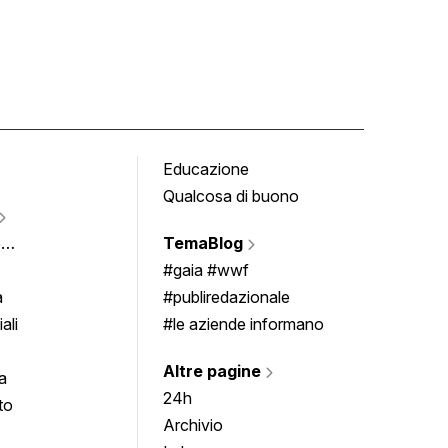
Educazione
Tomb
Qualcosa di buono
Fumet
Vigne
e
TemaBlog
Scrivi
imenti
#gaia #wwf
a
#publiredazionale
ali
#le aziende informano
Altre pagine
a
24h
to
Archivio