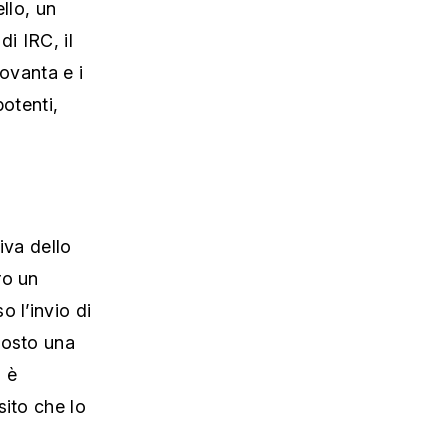
llo, un
i IRC, il
Novanta e i
potenti,
iva dello
ro un
 l’invio di
tosto una
i è
sito che lo