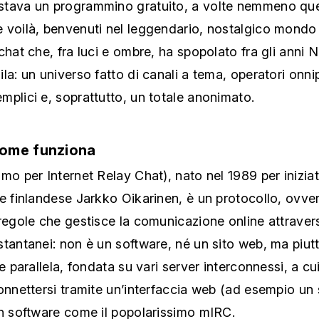
tava un programmino gratuito, a volte nemmeno que
 voilà, benvenuti nel leggendario, nostalgico mondo d
chat che, fra luci e ombre, ha spopolato fra gli anni 
la: un universo fatto di canali a tema, operatori onni
plici e, soprattutto, un totale anonimato.
come funziona
mo per Internet Relay Chat), nato nel 1989 per iniziat
e finlandese Jarkko Oikarinen, è un protocollo, ovve
regole che gestisce la comunicazione online attraverso
tantanei: non è un software, né un sito web, ma piut
te parallela, fondata su vari server interconnessi, a cu
onnettersi tramite un’interfaccia web (ad esempio un 
un software come il popolarissimo mIRC.