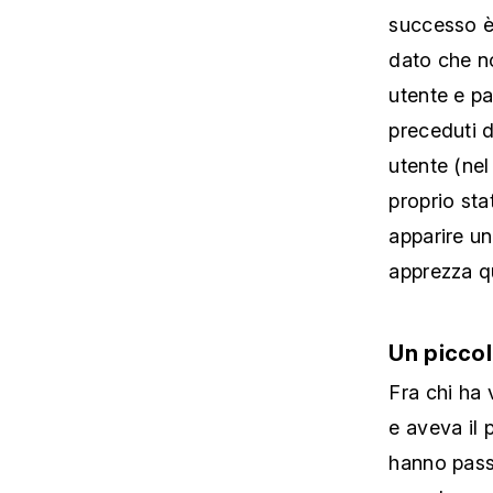
successo è 
dato che n
utente e pa
preceduti d
utente (nel
proprio sta
apparire u
apprezza q
Un piccol
Fra chi ha 
e aveva il 
hanno passa
grande spaz