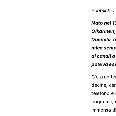
Pubblichia
Nato nel 1
Oikarinen, 
Duemila, h
mica sempr
di canali 
poteva es
C’era un te
decine, cen
telefono e 
cognome, m
immensa di 