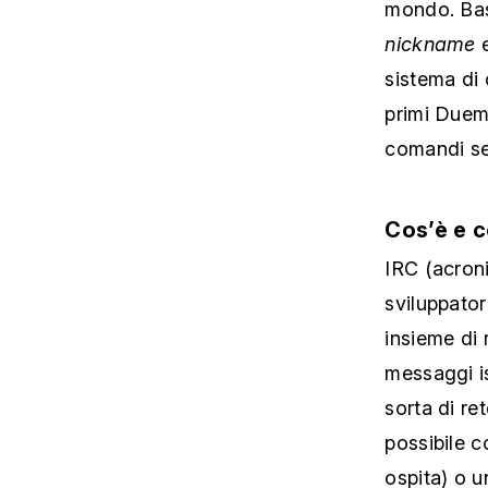
mondo. Bas
nickname
e
sistema di 
primi Duemi
comandi sem
Cos’è e 
IRC (acroni
sviluppator
insieme di 
messaggi is
sorta di re
possibile c
ospita) o 