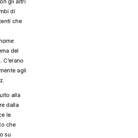
mbi di
utenti che
kname
rema del
e. C’erano
mente agli
z.
ito alla
re dalla
ce le
to che
o su