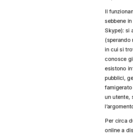
Il funziona
sebbene in
Skype): si 
(sperando n
in cui si tr
conosce già
esistono inf
pubblici, g
famigerato 
un utente, 
l’argomento
Per circa d
online a di