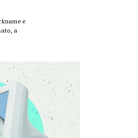
ickname e
mato, a