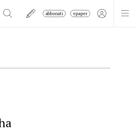
abbonati
epaper
 ha