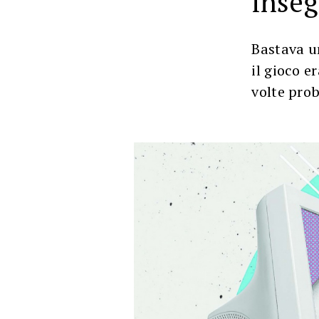
Bastava u
il gioco e
volte pro