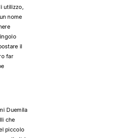
 utilizzo,
lcun nome
nere
singolo
ostare il
ro far
pe
imi Duemila
li che
el piccolo
 gli altri