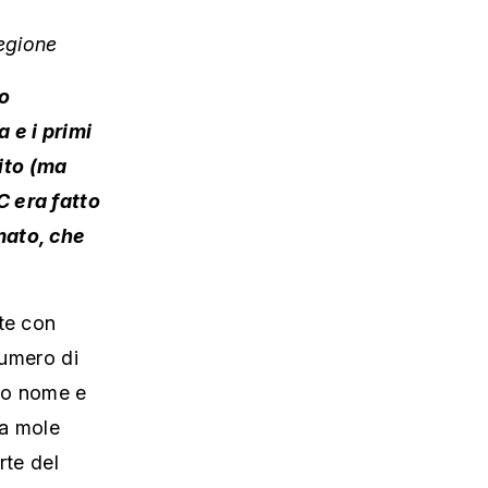
egione
o
 e i primi
ito (ma
C era fatto
mato, che
te con
numero di
rio nome e
na mole
rte del