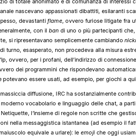
canale nascevano appassionati dibattiti, esilaranti sca
 spesso, devastanti
flame
, ovvero furiose litigate fra 
eneralmente, con il
ban
di uno o più partecipanti che,
te, si ripresentavano semplicemente cambiando
nic
 di turno, esasperato, non procedeva alla misura est
’Ip, ovvero, per i profani, dell’indirizzo di connession
 ovvero dei programmini che rispondevano automatica
e potevano essere usati, ad esempio, per giochi a qui
massiccia diffusione, IRC ha sostanzialmente contribu
 moderno vocabolario e linguaggio delle chat, a parti
Netiquette, l’insieme di regole non scritte che gestis
ni nella messaggistica istantanea (ad esempio il fat
 maiuscolo equivale a urlare): le
emoji
che oggi usiam