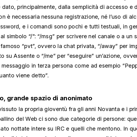
dato, principalmente, dalla semplicità di accesso e di
on è necessaria nessuna registrazione, né l’uso di a
ssword, e i comandi sono pochi e tutti testuali, in ge
al simbolo “/”: “/msg” per scrivere nel canale o a un 
 famoso “pvt”, ovvero la chat privata, “/away” per imp
to su Assente o “/me” per “eseguire” un’azione, ovve
n messaggio in terza persona come ad esempio “Pep
uanto viene detto”.
o, grande spazio di anonimato
vissuto la propria gioventù fra gli anni Novanta e i pr
pallino del Web ci sono due categorie di persone: quel
to nottate intere su IRC e quelli che mentono. In qu
io di totale anonimato e di comunanza di interessi con