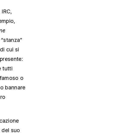
 IRC,
empio,
me
a “stanza”
di cui si
 presente:
 tutti
l famoso o
lio bannare
ero
icazione
o del suo