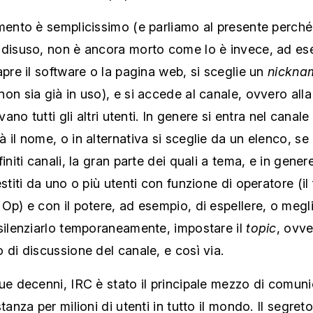
mento è semplicissimo (e parliamo al presente perché
 disuso, non è ancora morto come lo è invece, ad es
apre il software o la pagina web, si sceglie un
nickna
on sia già in uso), e si accede al canale, ovvero all
ovano tutti gli altri utenti. In genere si entra nel canale 
 il nome, o in alternativa si sceglie da un elenco, se
initi canali, la gran parte dei quali a tema, e in genere
estiti da uno o più utenti con funzione di operatore (i
Op) e con il potere, ad esempio, di espellere, o meg
silenziarlo temporaneamente, impostare il
topic
, ovv
 di discussione del canale, e così via.
ue decenni, IRC è stato il principale mezzo di comun
stanza per milioni di utenti in tutto il mondo. Il segret