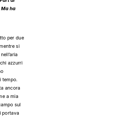
t. Ma ha
tto per due
mentre si
nell’aria
chi azzurri
no
i tempo.
ata ancora
eme a mia
campo sul
i portava