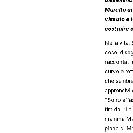
Muralto ai 
vissuto e l
costruire 
Nella vita,
cose: diseg
racconta, l
curve e ret
che sembra
apprensivi 
“Sono affas
timida. “La
mamma Mari
piano di Ma