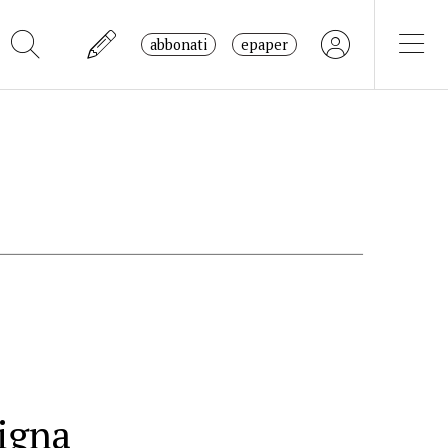
abbonati
epaper
igna