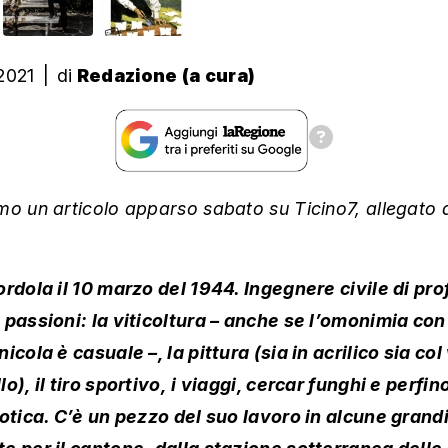
2021
|
di
Redazione (a cura)
mo un articolo apparso sabato su Ticino7, allegato 
ordola il 10 marzo del 1944. Ingegnere civile di pr
 passioni: la viticoltura – anche se l’omonimia con
icola è casuale –, la pittura (sia in acrilico sia col
o), il tiro sportivo, i viaggi, cercar funghi e perfino
gotica. C’è un pezzo del suo lavoro in alcune grand
e per il cantone, dalla stazione sotterranea delle 