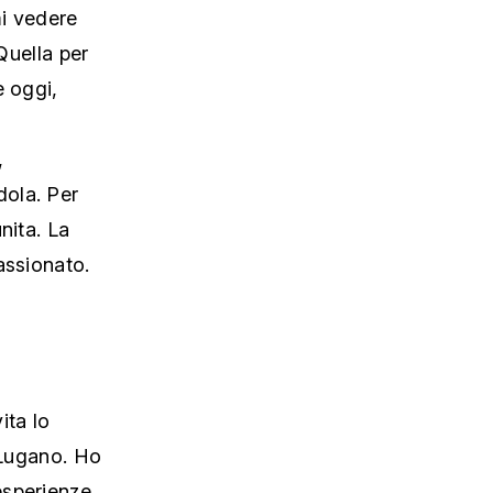
mi vedere
Quella per
e oggi,
o
,
dola. Per
nita. La
assionato.
ita lo
a Lugano. Ho
esperienze