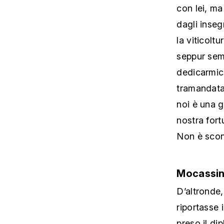
con lei, m
dagli inseg
la viticolt
seppur semp
dedicarmici
tramandata
noi è una g
nostra fort
Non è scon
Mocassini
D’altronde,
riportasse 
preso il d