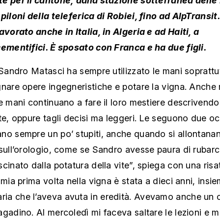
piloni della teleferica di Robiei, fino ad AlpTransi
avorato anche in Italia, in Algeria e ad Haiti, a
cementifici. È sposato con Franca e ha due figli.
 Sandro Matasci ha sempre utilizzato le mani soprattu
nare opere ingegneristiche e potare la vigna. Anche 
e mani continuano a fare il loro mestiere descrivendo 
te, oppure tagli decisi ma leggeri. Le seguono due oc
no sempre un po’ stupiti, anche quando si allontana
sull’orologio, come se Sandro avesse paura di rubarc
cinato dalla potatura della vite”, spiega con una ris
 mia prima volta nella vigna è stata a dieci anni, insi
a che l’aveva avuta in eredità. Avevamo anche un 
gadino. Al mercoledì mi faceva saltare le lezioni e m