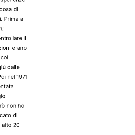
 cosa di
i. Prima a
m;
rollare il
zioni erano
 coi
giù dalle
oi nel 1971
entata
gio
erò non ho
cato di
o alto 20
.