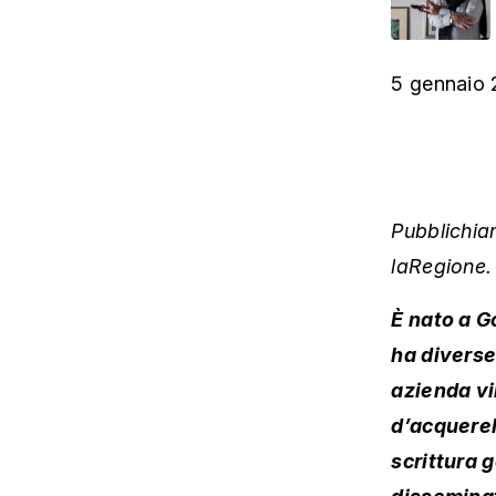
5 gennaio 
Pubblichia
laRegione.
È nato a G
ha diverse
azienda vin
d’acquerell
scrittura 
disseminat