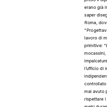
erano già i
saper diseg
Roma, dove
“Progettav
lavoro di m
primitive: 
mocassini, 
impalcature
l’ufficio d
indipenden
controllato
mai avuto p
rispettare 
metri dura