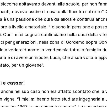
a siccome abitavamo davanti alle scuole, per non far
nanti, dovevo uscire di casa dalla finestra sul retro”. 
ura è una passione che dura da allora e continua anch
re a livello amatoriale. “Io sono in pensione e poss
. Con i miei cognati continuiamo nella cura della vite
ci per generazioni, nella zona di Gordemo sopra Gor
ioia vedere durante la vendemmia tutta la famiglia riu
una è di avere un nipote, Luca, che a sua volta è app
tato, per un giovane”.
 e casseri
 anche nel suo caso non era affatto scontato che la v
in vigna. “I miei mi hanno fatto studiare ingegneria 
iploma nel 1967, ramo cemento armato”. Le sue prime 