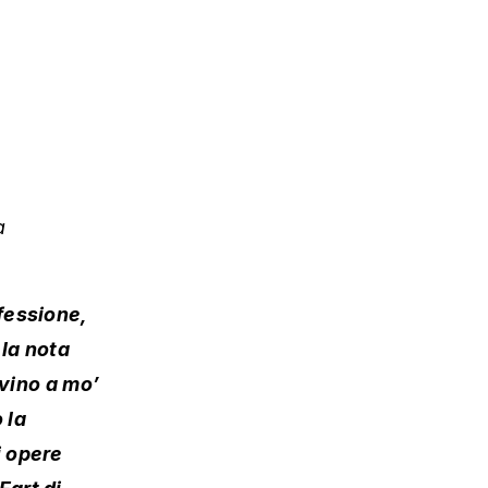
a
ofessione,
 la nota
 vino a mo’
 la
i opere
Fart di