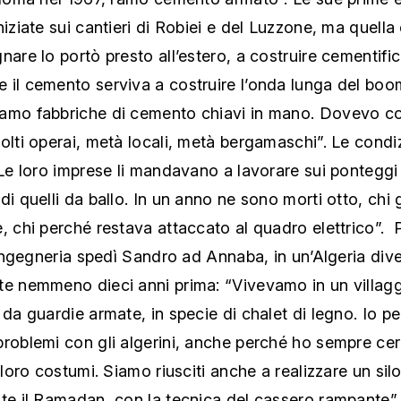
niziate sui cantieri di Robiei e del Luzzone, ma quella
nare lo portò presto all’estero, a costruire cementific
 il cemento serviva a costruire l’onda lunga del boo
amo fabbriche di cemento chiavi in mano. Dovevo cont
olti operai, metà locali, metà bergamaschi”. Le condi
“Le loro imprese li mandavano a lavorare sui ponteggi
di quelli da ballo. In un anno ne sono morti otto, chi 
, chi perché restava attaccato al quadro elettrico”. P
i ingegneria spedì Sandro ad Annaba, in un’Algeria div
te nemmeno dieci anni prima: “Vivevamo in un villag
 da guardie armate, in specie di chalet di legno. Io p
roblemi con gli algerini, anche perché ho sempre cer
i loro costumi. Siamo riusciti anche a realizzare un sil
nte il Ramadan, con la tecnica del cassero rampante”