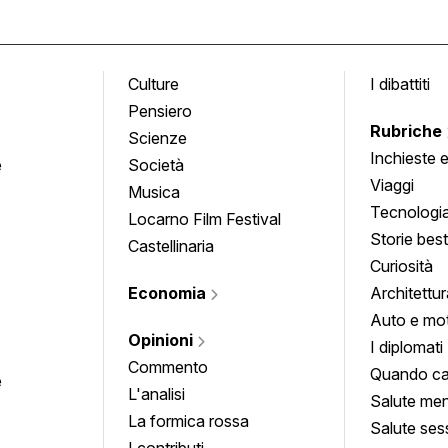
Culture
I dibattiti
Pensiero
Rubriche
Scienze
Inchieste 
e
Società
approfond
Viaggi
Musica
Tecnologi
Locarno Film Festival
Storie besti
Castellinaria
Curiosità
Economia
Architettur
Auto e mo
Opinioni
I diplomati
Commento
Quando ca
e
L'analisi
Salute men
La formica rossa
Salute ses