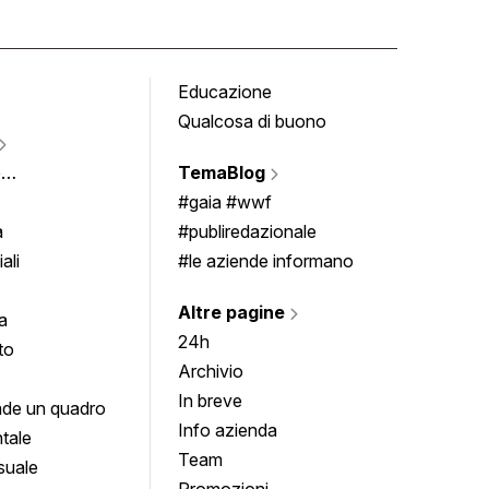
Educazione
Tomb
Qualcosa di buono
Fumet
Vigne
e
TemaBlog
Scrivi
imenti
#gaia #wwf
a
#publiredazionale
ali
#le aziende informano
Altre pagine
a
24h
to
Archivio
In breve
de un quadro
Info azienda
tale
Team
suale