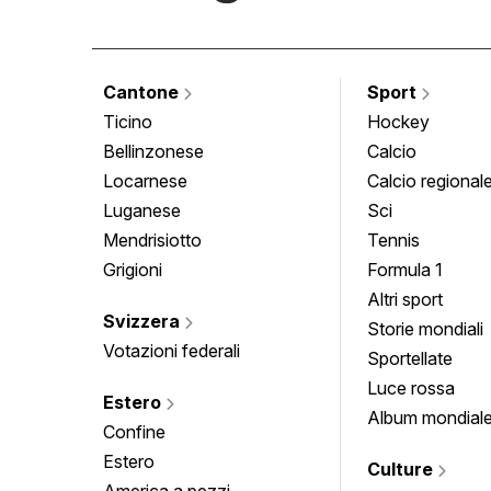
Cantone
Sport
Ticino
Hockey
Bellinzonese
Calcio
Locarnese
Calcio regional
Luganese
Sci
Mendrisiotto
Tennis
Grigioni
Formula 1
Altri sport
Svizzera
Storie mondiali
Votazioni federali
Sportellate
Luce rossa
Estero
Album mondial
Confine
Estero
Culture