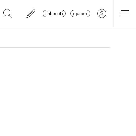
abbonati
epaper