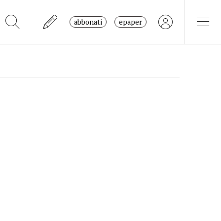
abbonati
epaper