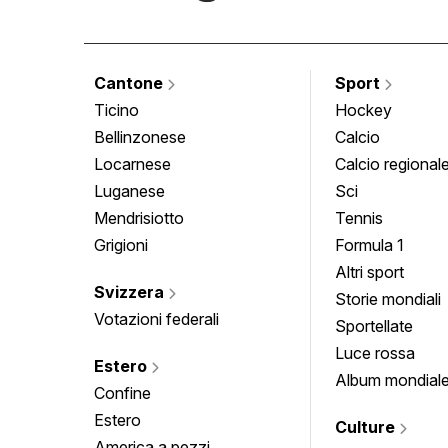
Cantone
Sport
Ticino
Hockey
Bellinzonese
Calcio
Locarnese
Calcio regional
Luganese
Sci
Mendrisiotto
Tennis
Grigioni
Formula 1
Altri sport
Svizzera
Storie mondiali
Votazioni federali
Sportellate
Luce rossa
Estero
Album mondial
Confine
Estero
Culture
America a pezzi