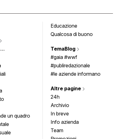
Educazione
Tomb
Qualcosa di buono
Fumet
Vigne
e
TemaBlog
Scrivi
imenti
#gaia #wwf
a
#publiredazionale
ali
#le aziende informano
Altre pagine
a
24h
to
Archivio
In breve
de un quadro
Info azienda
tale
Team
suale
Promozioni