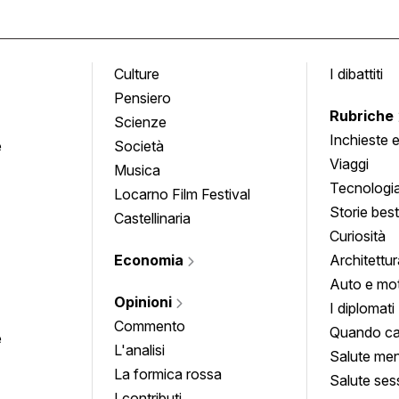
Culture
I dibattiti
Pensiero
Rubriche
Scienze
Inchieste 
e
Società
approfond
Viaggi
Musica
Tecnologi
Locarno Film Festival
Storie besti
Castellinaria
Curiosità
Economia
Architettur
Auto e mo
Opinioni
I diplomati
Commento
Quando ca
e
L'analisi
Salute men
La formica rossa
Salute ses
I contributi