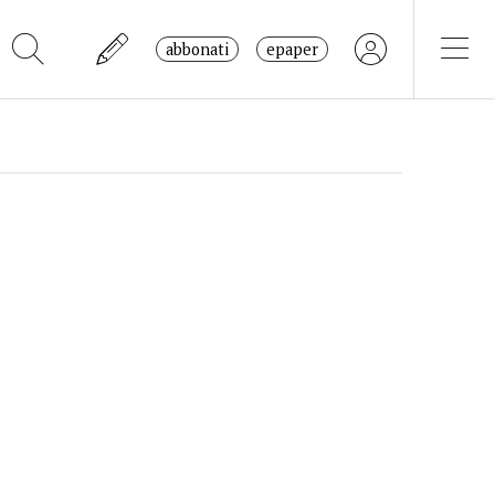
abbonati
epaper