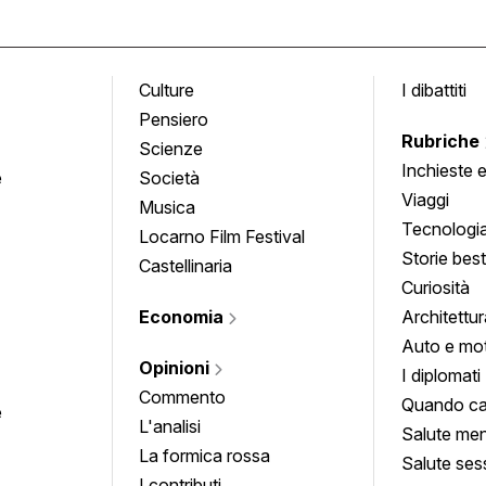
Culture
I dibattiti
Pensiero
Rubriche
Scienze
Inchieste 
e
Società
approfond
Viaggi
Musica
Tecnologi
Locarno Film Festival
Storie besti
Castellinaria
Curiosità
Economia
Architettur
Auto e mo
Opinioni
I diplomati
Commento
Quando ca
e
L'analisi
Salute men
La formica rossa
Salute ses
I contributi