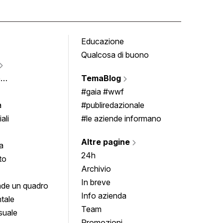
Educazione
Tomb
Qualcosa di buono
Fumet
Vigne
e
TemaBlog
Scrivi
imenti
#gaia #wwf
a
#publiredazionale
ali
#le aziende informano
Altre pagine
a
24h
to
Archivio
In breve
de un quadro
Info azienda
tale
Team
suale
Promozioni