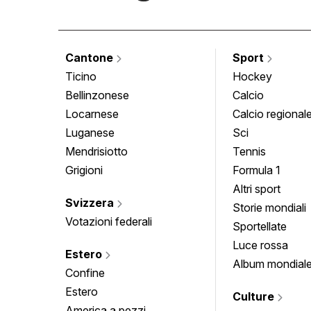
Cantone
Sport
Ticino
Hockey
Bellinzonese
Calcio
Locarnese
Calcio regional
Luganese
Sci
Mendrisiotto
Tennis
Grigioni
Formula 1
Altri sport
Svizzera
Storie mondiali
Votazioni federali
Sportellate
Luce rossa
Estero
Album mondial
Confine
Estero
Culture
America a pezzi