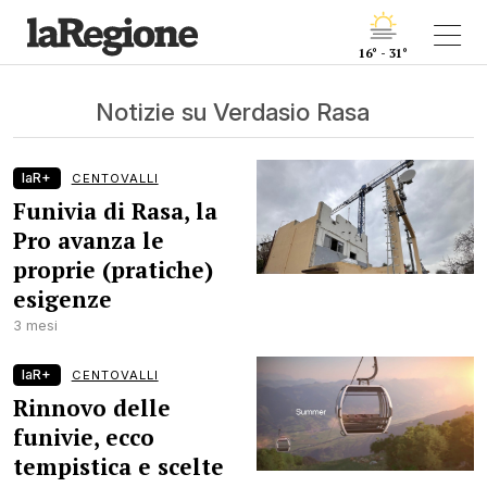
16° - 31°
Notizie su Verdasio Rasa
laR+
CENTOVALLI
Funivia di Rasa, la
Pro avanza le
proprie (pratiche)
esigenze
3 mesi
laR+
CENTOVALLI
Rinnovo delle
funivie, ecco
tempistica e scelte