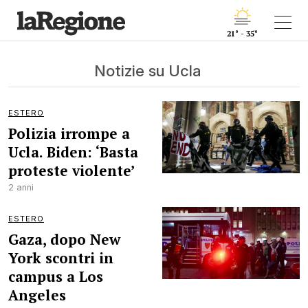
21° - 35°
Notizie su Ucla
ESTERO
Polizia irrompe a
Ucla. Biden: ‘Basta
proteste violente’
2 anni
ESTERO
Gaza, dopo New
York scontri in
campus a Los
Angeles