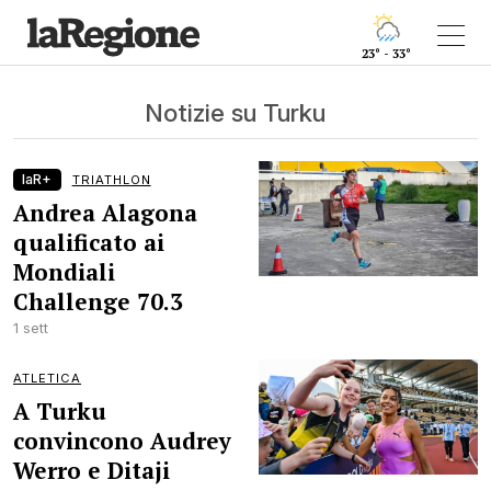
23° - 33°
Notizie su Turku
laR+
TRIATHLON
Andrea Alagona
qualificato ai
Mondiali
Challenge 70.3
1 sett
ATLETICA
A Turku
convincono Audrey
Werro e Ditaji