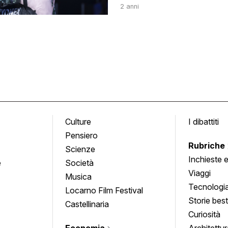
2 anni
Culture
I dibattiti
Pensiero
Rubriche
Scienze
Inchieste 
e
Società
approfond
Viaggi
Musica
Tecnologi
Locarno Film Festival
Storie besti
Castellinaria
Curiosità
Economia
Architettur