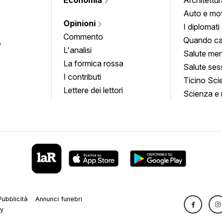
Auto e mo
Opinioni
I diplomati
Commento
Quando ca
e
L'analisi
Salute men
La formica rossa
Salute ses
I contributi
Ticino Sci
Lettere dei lettori
Scienza e 
Pubblicità
Annunci funebri
cy