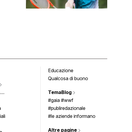
Educazione
Tomb
Qualcosa di buono
Fumet
Vigne
e
TemaBlog
Scrivi
imenti
#gaia #wwf
a
#publiredazionale
ali
#le aziende informano
Altre pagine
a