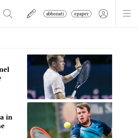
abbonati
epaper
nel
e
a in
ne