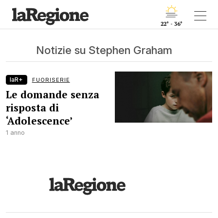
22° - 36°
Notizie su Stephen Graham
laR+
FUORISERIE
Le domande senza
risposta di
‘Adolescence’
1 anno