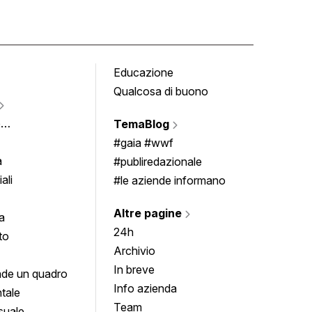
Educazione
Tomb
Qualcosa di buono
Fumet
Vigne
e
TemaBlog
Scrivi
imenti
#gaia #wwf
a
#publiredazionale
ali
#le aziende informano
Altre pagine
a
24h
to
Archivio
In breve
de un quadro
Info azienda
tale
Team
suale