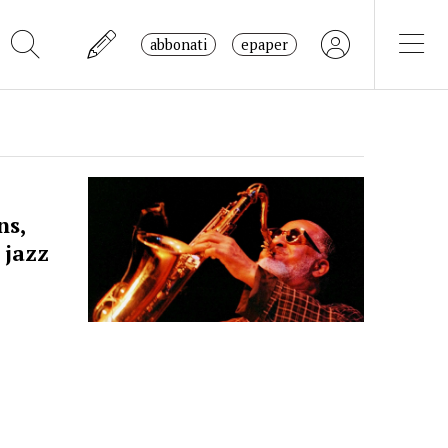
abbonati
epaper
ns,
 jazz