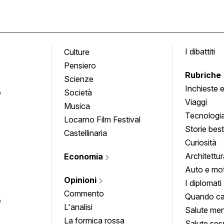
I dibattiti
Culture
Pensiero
Rubriche
Scienze
Inchieste 
e
Società
approfond
Viaggi
Musica
Tecnologi
Locarno Film Festival
Storie besti
Castellinaria
Curiosità
Architettur
Economia
Auto e mo
Opinioni
I diplomati
Commento
Quando ca
e
L'analisi
Salute men
La formica rossa
Salute ses