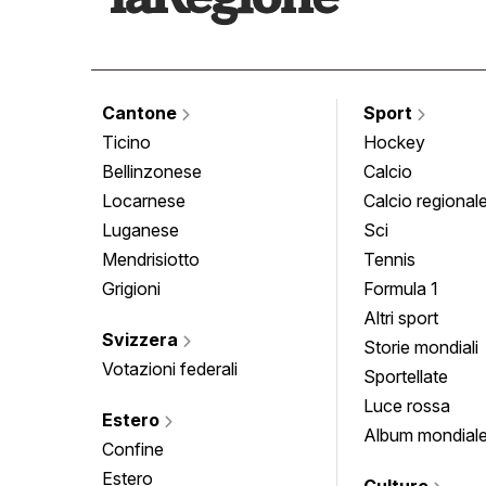
Cantone
Sport
Ticino
Hockey
Bellinzonese
Calcio
Locarnese
Calcio regional
Luganese
Sci
Mendrisiotto
Tennis
Grigioni
Formula 1
Altri sport
Svizzera
Storie mondiali
Votazioni federali
Sportellate
Luce rossa
Estero
Album mondial
Confine
Estero