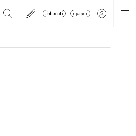
abbonati
epaper