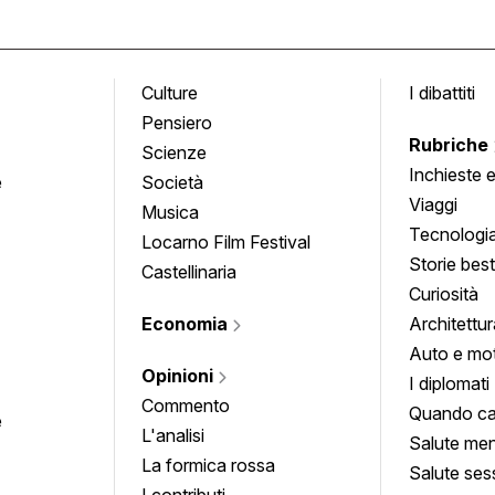
Culture
I dibattiti
Pensiero
Rubriche
Scienze
Inchieste 
e
Società
approfond
Viaggi
Musica
Tecnologi
Locarno Film Festival
Storie besti
Castellinaria
Curiosità
Economia
Architettur
Auto e mo
Opinioni
I diplomati
Commento
Quando ca
e
L'analisi
Salute men
La formica rossa
Salute ses