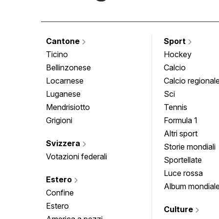
Cantone
Sport
Ticino
Hockey
Bellinzonese
Calcio
Locarnese
Calcio regional
Luganese
Sci
Mendrisiotto
Tennis
Grigioni
Formula 1
Altri sport
Svizzera
Storie mondiali
Votazioni federali
Sportellate
Luce rossa
Estero
Album mondial
Confine
Estero
Culture