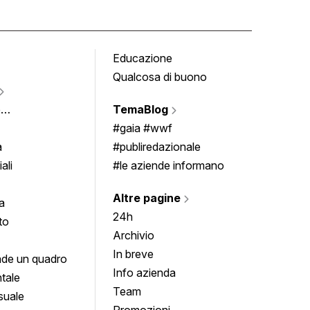
Educazione
Tomb
Qualcosa di buono
Fumet
Vigne
e
TemaBlog
Scrivi
imenti
#gaia #wwf
a
#publiredazionale
ali
#le aziende informano
Altre pagine
a
24h
to
Archivio
In breve
de un quadro
Info azienda
tale
Team
suale