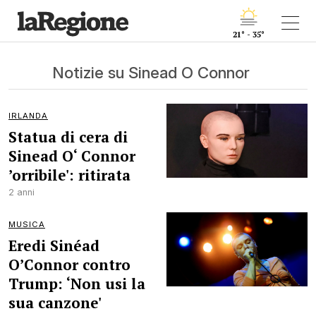
21° - 35°
Notizie su Sinead O Connor
IRLANDA
Statua di cera di
Sinead O‘ Connor
’orribile': ritirata
2 anni
MUSICA
Eredi Sinéad
O’Connor contro
Trump: ‘Non usi la
sua canzone'