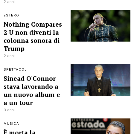
2 anni
ESTERO
Nothing Compares
2 U non diventi la
colonna sonora di
Trump
2 anni
SPETTACOLI
Sinead O'Connor
stava lavorando a
un nuovo album e
a un tour
3 anni
MUSICA
È morta la