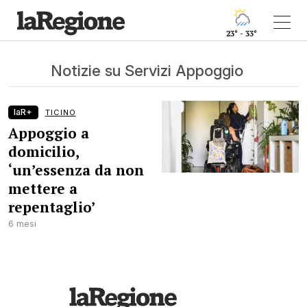
23° - 33°
Notizie su Servizi Appoggio
laR+
TICINO
Appoggio a
domicilio,
‘un’essenza da non
mettere a
repentaglio’
6 mesi