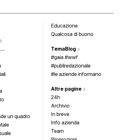
Educazione
Tomb
Qualcosa di buono
Fumet
Vigne
e
TemaBlog
Scrivi
imenti
#gaia #wwf
a
#publiredazionale
ali
#le aziende informano
Altre pagine
a
24h
to
Archivio
In breve
de un quadro
Info azienda
tale
Team
suale
Promozioni