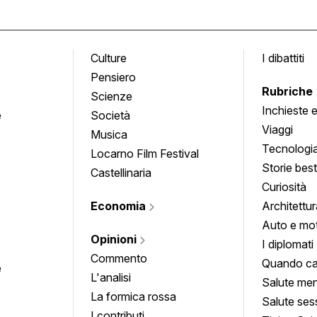
Culture
I dibattiti
Pensiero
Rubriche
Scienze
Inchieste 
e
Società
approfond
Viaggi
Musica
Tecnologi
Locarno Film Festival
Storie besti
Castellinaria
Curiosità
Economia
Architettur
Auto e mo
Opinioni
I diplomati
Commento
Quando ca
e
L'analisi
Salute men
La formica rossa
Salute ses
I contributi