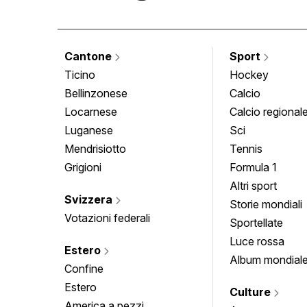
Cantone
Sport
Ticino
Hockey
Bellinzonese
Calcio
Locarnese
Calcio regional
Luganese
Sci
Mendrisiotto
Tennis
Grigioni
Formula 1
Altri sport
Svizzera
Storie mondiali
Votazioni federali
Sportellate
Luce rossa
Estero
Album mondial
Confine
Estero
Culture
America a pezzi