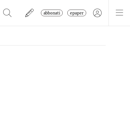
abbonati
epaper