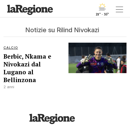
21° - 35°
Notizie su Rilind Nivokazi
CALCIO
Berbic, Nkama e
Nivokazi dal
Lugano al
Bellinzona
2 anni