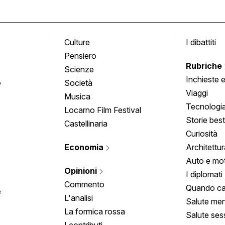
Culture
I dibattiti
Pensiero
Rubriche
Scienze
Inchieste 
e
Società
approfond
Viaggi
Musica
Tecnologi
Locarno Film Festival
Storie besti
Castellinaria
Curiosità
Economia
Architettur
Auto e mo
Opinioni
I diplomati
Commento
Quando ca
e
L'analisi
Salute men
La formica rossa
Salute ses