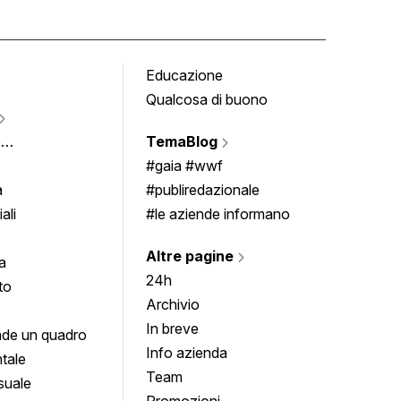
Educazione
Tomb
Qualcosa di buono
Fumet
Vigne
e
TemaBlog
Scrivi
imenti
#gaia #wwf
a
#publiredazionale
ali
#le aziende informano
Altre pagine
a
24h
to
Archivio
In breve
de un quadro
Info azienda
tale
Team
suale