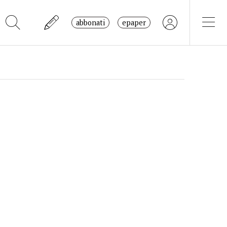
abbonati
epaper