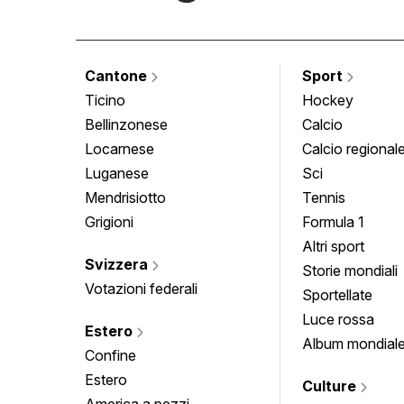
Cantone
Sport
Ticino
Hockey
Bellinzonese
Calcio
Locarnese
Calcio regional
Luganese
Sci
Mendrisiotto
Tennis
Grigioni
Formula 1
Altri sport
Svizzera
Storie mondiali
Votazioni federali
Sportellate
Luce rossa
Estero
Album mondial
Confine
Estero
Culture