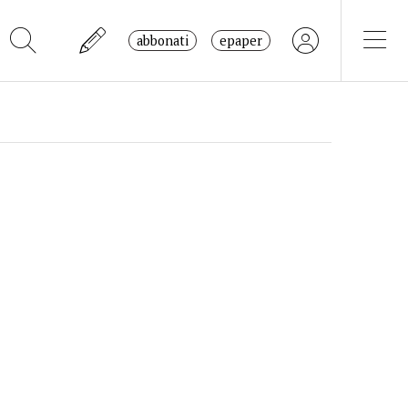
abbonati
epaper