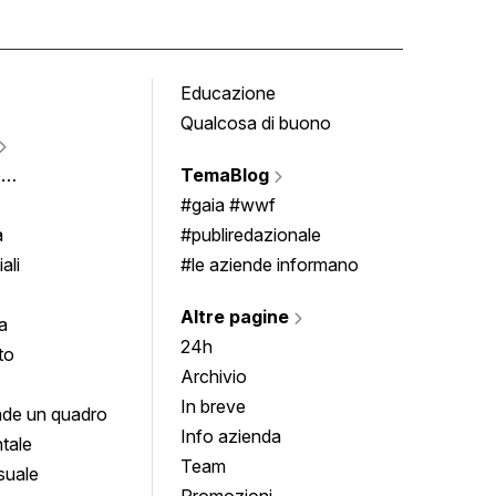
Educazione
Tomb
Qualcosa di buono
Fumet
Vigne
e
TemaBlog
Scrivi
imenti
#gaia #wwf
a
#publiredazionale
ali
#le aziende informano
Altre pagine
a
24h
to
Archivio
In breve
de un quadro
Info azienda
tale
Team
suale