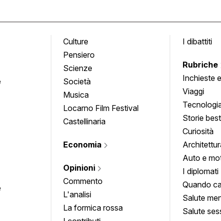
Culture
I dibattiti
Pensiero
Rubriche
Scienze
Inchieste 
e
Società
approfond
Viaggi
Musica
Tecnologi
Locarno Film Festival
Storie besti
Castellinaria
Curiosità
Economia
Architettur
Auto e mo
Opinioni
I diplomati
Commento
Quando ca
e
L'analisi
Salute men
La formica rossa
Salute ses