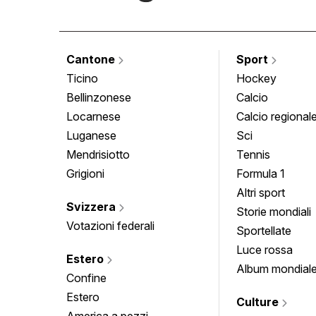
Cantone
Sport
Ticino
Hockey
Bellinzonese
Calcio
Locarnese
Calcio regional
Luganese
Sci
Mendrisiotto
Tennis
Grigioni
Formula 1
Altri sport
Svizzera
Storie mondiali
Votazioni federali
Sportellate
Luce rossa
Estero
Album mondial
Confine
Estero
Culture