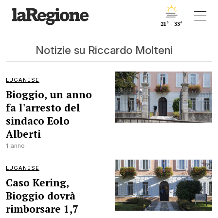
21° - 33°
Notizie su Riccardo Molteni
LUGANESE
Bioggio, un anno
fa l'arresto del
sindaco Eolo
Alberti
1 anno
LUGANESE
Caso Kering,
Bioggio dovrà
rimborsare 1,7