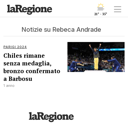
21° - 35°
Notizie su Rebeca Andrade
PARIGI 2024
Chiles rimane
senza medaglia,
bronzo confermato
a Barbosu
1 anno