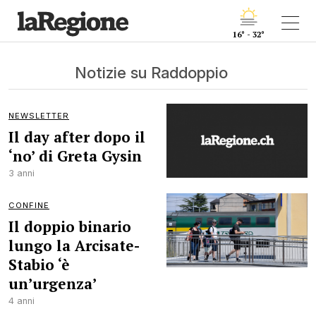
16° - 32°
Notizie su Raddoppio
NEWSLETTER
Il day after dopo il
‘no’ di Greta Gysin
3 anni
CONFINE
Il doppio binario
lungo la Arcisate-
Stabio ‘è
un’urgenza’
4 anni