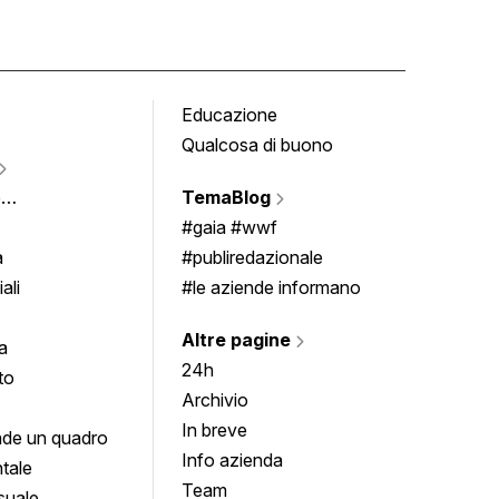
Educazione
Tomb
Qualcosa di buono
Fumet
Vigne
e
TemaBlog
Scrivi
imenti
#gaia #wwf
a
#publiredazionale
ali
#le aziende informano
Altre pagine
a
24h
to
Archivio
In breve
de un quadro
Info azienda
tale
Team
suale