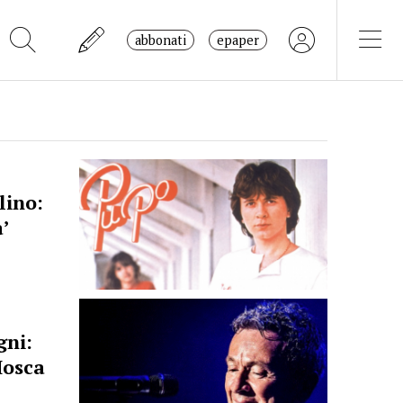
abbonati
epaper
lino:
a’
gni:
Mosca