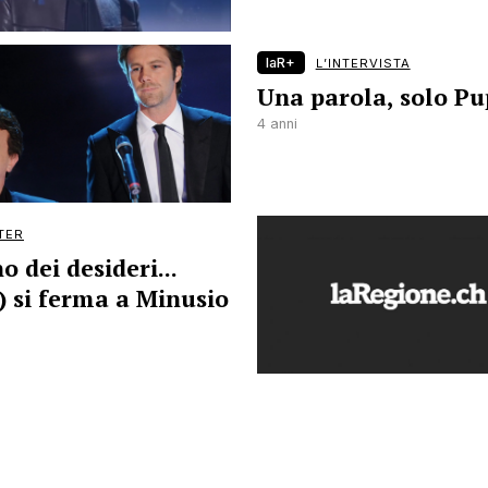
laR+
L’INTERVISTA
Una parola, solo P
4 anni
TER
no dei desideri...
) si ferma a Minusio