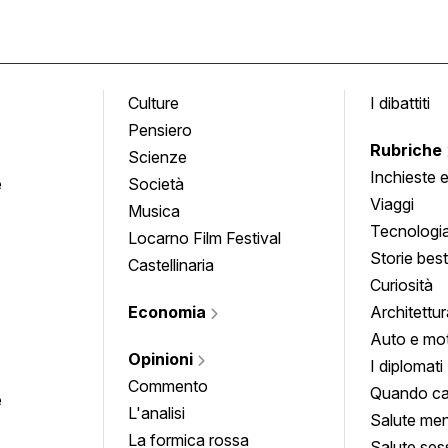
Culture
I dibattiti
Pensiero
Rubriche
Scienze
Inchieste 
e
Società
approfond
Viaggi
Musica
Tecnologi
Locarno Film Festival
Storie besti
Castellinaria
Curiosità
Economia
Architettur
Auto e mo
Opinioni
I diplomati
Commento
Quando ca
e
L'analisi
Salute men
La formica rossa
Salute ses