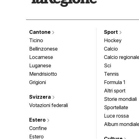
Cantone
Sport
Ticino
Hockey
Bellinzonese
Calcio
Locarnese
Calcio regional
Luganese
Sci
Mendrisiotto
Tennis
Grigioni
Formula 1
Altri sport
Svizzera
Storie mondiali
Votazioni federali
Sportellate
Luce rossa
Estero
Album mondial
Confine
Estero
Culture