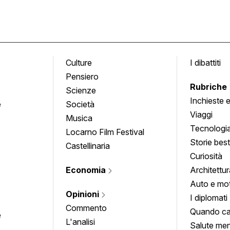
Culture
I dibattiti
Pensiero
Rubriche
Scienze
Inchieste 
e
Società
approfond
Viaggi
Musica
Tecnologi
Locarno Film Festival
Storie besti
Castellinaria
Curiosità
Economia
Architettur
Auto e mo
Opinioni
I diplomati
Commento
Quando ca
e
L'analisi
Salute men