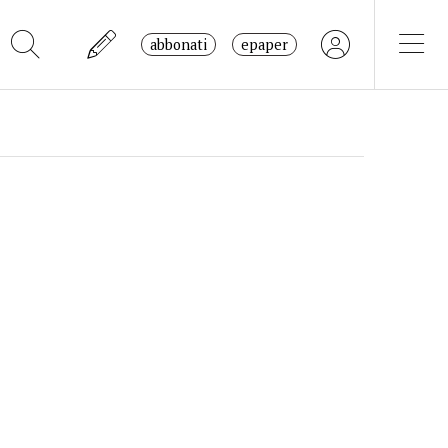
abbonati
epaper