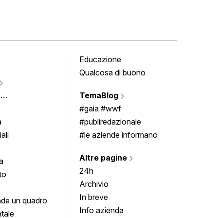
Educazione
Tomb
Qualcosa di buono
Fumet
Vigne
e
TemaBlog
Scrivi
imenti
#gaia #wwf
a
#publiredazionale
ali
#le aziende informano
Altre pagine
a
24h
to
Archivio
In breve
de un quadro
Info azienda
tale