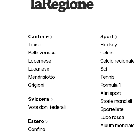
Cantone
Sport
Ticino
Hockey
Bellinzonese
Calcio
Locarnese
Calcio regional
Luganese
Sci
Mendrisiotto
Tennis
Grigioni
Formula 1
Altri sport
Svizzera
Storie mondiali
Votazioni federali
Sportellate
Luce rossa
Estero
Album mondial
Confine