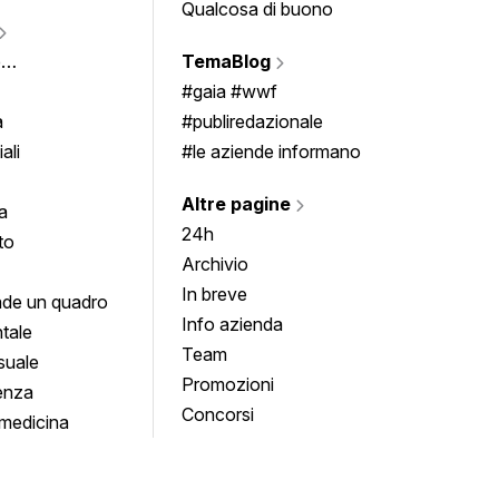
Qualcosa di buono
Fumet
Vigne
e
TemaBlog
Scrivi
imenti
#gaia #wwf
a
#publiredazionale
ali
#le aziende informano
Altre pagine
a
24h
to
Archivio
In breve
de un quadro
Info azienda
tale
Team
suale
Promozioni
enza
Concorsi
medicina