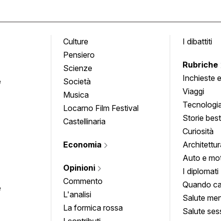
Culture
I dibattiti
Pensiero
Rubriche
Scienze
Inchieste 
e
Società
approfond
Viaggi
Musica
Tecnologi
Locarno Film Festival
Storie besti
Castellinaria
Curiosità
Economia
Architettur
Auto e mo
Opinioni
I diplomati
Commento
Quando ca
e
L'analisi
Salute men
La formica rossa
Salute ses