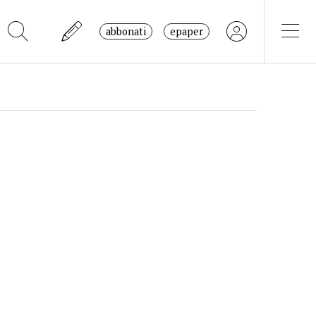
abbonati
epaper