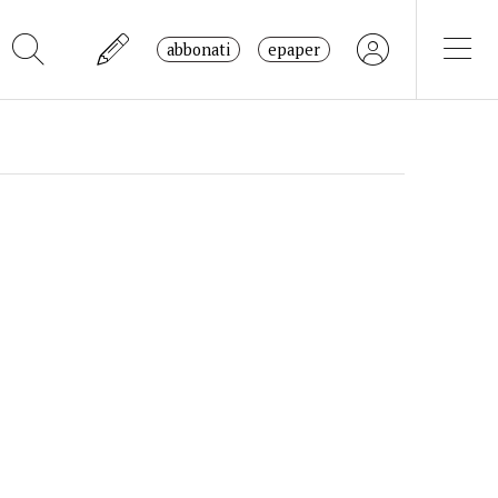
abbonati
epaper