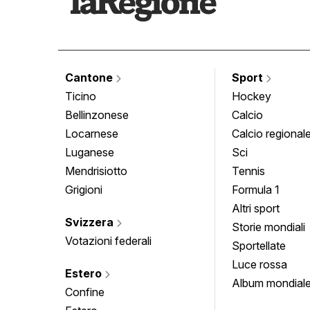
Cantone
Sport
Ticino
Hockey
Bellinzonese
Calcio
Locarnese
Calcio regional
Luganese
Sci
Mendrisiotto
Tennis
Grigioni
Formula 1
Altri sport
Svizzera
Storie mondiali
Votazioni federali
Sportellate
Luce rossa
Estero
Album mondial
Confine