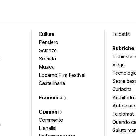
Culture
I dibattiti
Pensiero
Rubriche
Scienze
Inchieste 
e
Società
approfond
Viaggi
Musica
Tecnologi
Locarno Film Festival
Storie besti
Castellinaria
Curiosità
Economia
Architettur
Auto e mo
Opinioni
I diplomati
Commento
Quando ca
e
L'analisi
Salute men