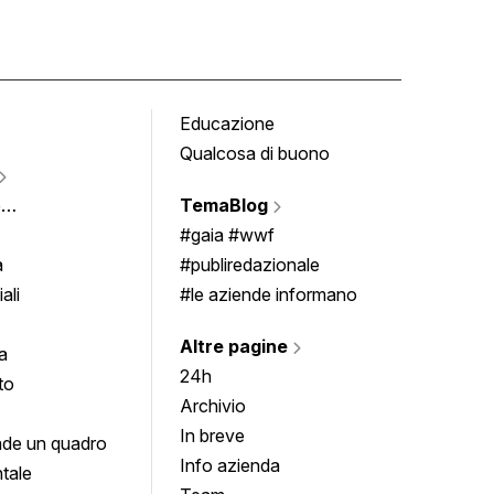
Educazione
Tomb
Qualcosa di buono
Fumet
Vigne
e
TemaBlog
Scrivi
imenti
#gaia #wwf
a
#publiredazionale
ali
#le aziende informano
Altre pagine
a
24h
to
Archivio
In breve
de un quadro
Info azienda
tale