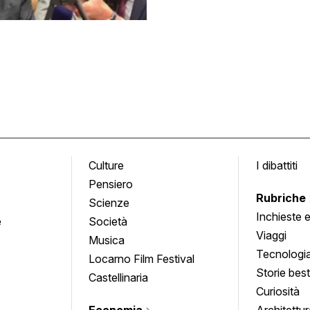
Culture
I dibattiti
Pensiero
Rubriche
Scienze
Inchieste 
e
Società
approfond
Viaggi
Musica
Tecnologi
Locarno Film Festival
Storie besti
Castellinaria
Curiosità
Economia
Architettur