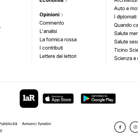
Auto e mo
Opinioni
I diplomati
Commento
Quando ca
e
L'analisi
Salute men
La formica rossa
Salute ses
I contributi
Ticino Sci
Lettere dei lettori
Scienza e 
Pubblicità
Annunci funebri
cy