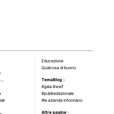
Educazione
Tomb
Qualcosa di buono
Fumet
Vigne
e
TemaBlog
Scrivi
imenti
#gaia #wwf
a
#publiredazionale
ali
#le aziende informano
Altre pagine
a