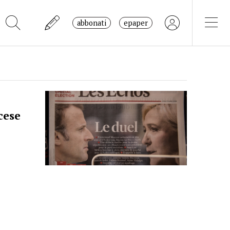
abbonati
epaper
cese