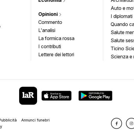
Auto e mo
Opinioni
I diplomati
Commento
Quando ca
e
L'analisi
Salute men
La formica rossa
Salute ses
I contributi
Ticino Sci
Lettere dei lettori
Scienza e 
Pubblicità
Annunci funebri
cy