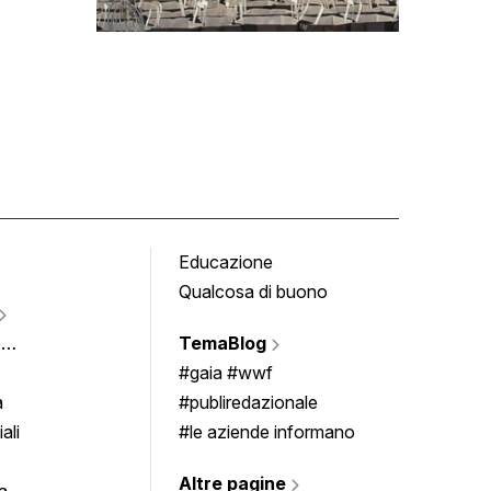
Educazione
Tomb
Qualcosa di buono
Fumet
Vigne
e
TemaBlog
Scrivi
imenti
#gaia #wwf
a
#publiredazionale
ali
#le aziende informano
Altre pagine
a