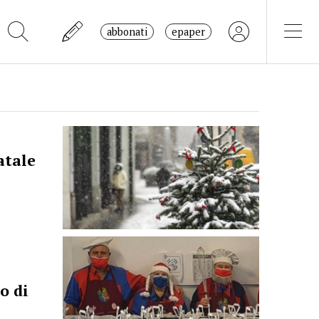
abbonati
epaper
atale
o di