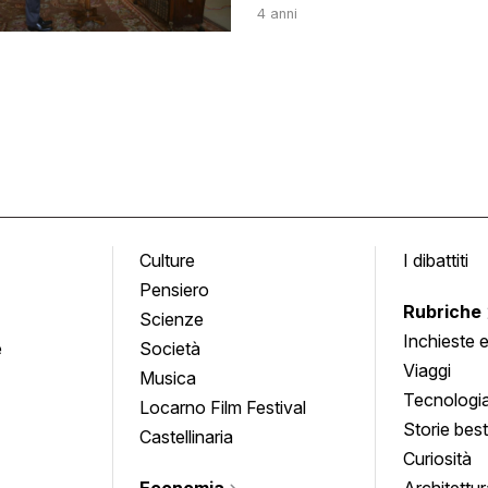
4 anni
Culture
I dibattiti
Pensiero
Rubriche
Scienze
Inchieste 
e
Società
approfond
Viaggi
Musica
Tecnologi
Locarno Film Festival
Storie besti
Castellinaria
Curiosità
Economia
Architettur