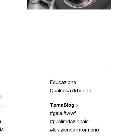
Educazione
Tomb
Qualcosa di buono
Fumet
Vigne
e
TemaBlog
Scrivi
imenti
#gaia #wwf
a
#publiredazionale
ali
#le aziende informano