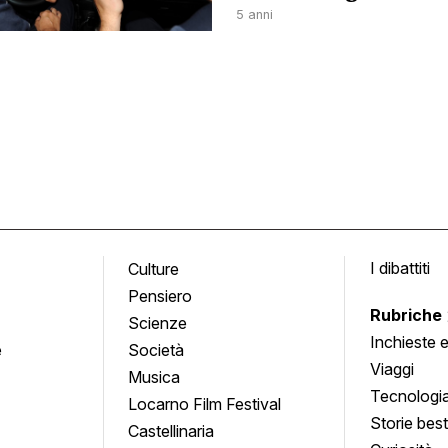
5 anni
I dibattiti
Culture
Pensiero
Rubriche
Scienze
Inchieste 
e
Società
approfond
Viaggi
Musica
Tecnologi
Locarno Film Festival
Storie besti
Castellinaria