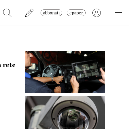
abbonati
epaper
 rete