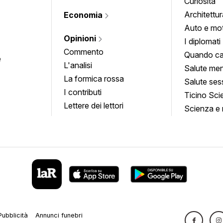
Curiosità
Architettur
Economia
Auto e mo
Opinioni
I diplomati
Commento
Quando ca
e
L'analisi
Salute men
La formica rossa
Salute ses
I contributi
Ticino Sci
Lettere dei lettori
Scienza e 
Pubblicità
Annunci funebri