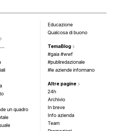
Educazione
Tomb
Qualcosa di buono
Fumet
Vigne
e
TemaBlog
Scrivi
imenti
#gaia #wwf
a
#publiredazionale
ali
#le aziende informano
Altre pagine
a
24h
to
Archivio
In breve
de un quadro
Info azienda
tale
Team
suale