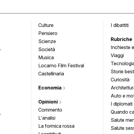
Culture
I dibattiti
Pensiero
Rubriche
Scienze
Inchieste 
e
Società
approfond
Viaggi
Musica
Tecnologi
Locarno Film Festival
Storie besti
Castellinaria
Curiosità
Economia
Architettur
Auto e mo
Opinioni
I diplomati
Commento
Quando ca
e
L'analisi
Salute men
La formica rossa
Salute ses