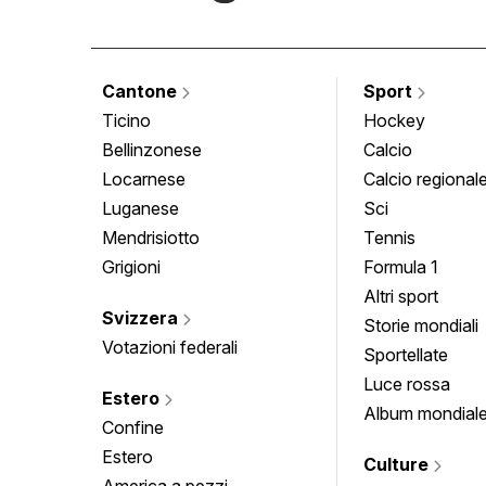
Cantone
Sport
Ticino
Hockey
Bellinzonese
Calcio
Locarnese
Calcio regional
Luganese
Sci
Mendrisiotto
Tennis
Grigioni
Formula 1
Altri sport
Svizzera
Storie mondiali
Votazioni federali
Sportellate
Luce rossa
Estero
Album mondial
Confine
Estero
Culture