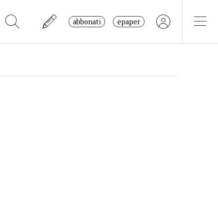
abbonati
epaper