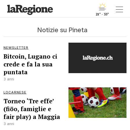
21° - 33°
Notizie su Pineta
NEWSLETTER
Bitcoin, Lugano ci
crede e fa la sua
puntata
3 anni
LOCARNESE
Torneo ‘Tre effe’
(fiöo, famiglie e
fair play) a Maggia
3 anni