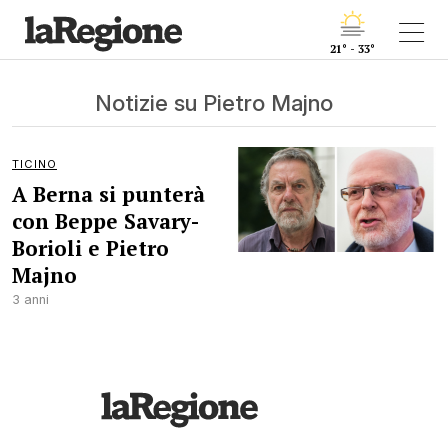
21° - 33°
Notizie su Pietro Majno
TICINO
A Berna si punterà
con Beppe Savary-
Borioli e Pietro
Majno
3 anni