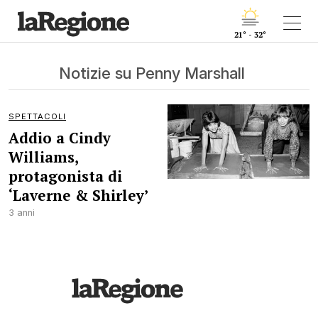
21° - 32°
Notizie su Penny Marshall
SPETTACOLI
Addio a Cindy
Williams,
protagonista di
‘Laverne & Shirley’
3 anni