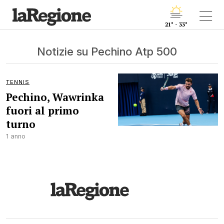
21° - 33°
Notizie su Pechino Atp 500
TENNIS
Pechino, Wawrinka
fuori al primo
turno
1 anno