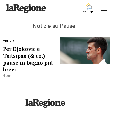
23° - 35°
Notizie su Pause
TENNIS
Per Djokovic e
Tsitsipas (& co.)
pause in bagno più
brevi
4 anni