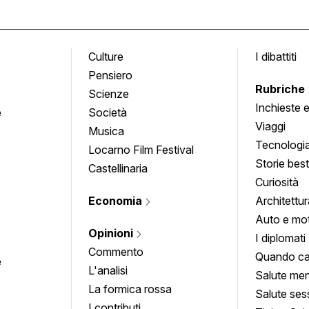
Culture
I dibattiti
Pensiero
Rubriche
Scienze
Inchieste 
e
Società
approfond
Viaggi
Musica
Tecnologi
Locarno Film Festival
Storie besti
Castellinaria
Curiosità
Economia
Architettur
Auto e mo
Opinioni
I diplomati
Commento
Quando ca
e
L'analisi
Salute men
La formica rossa
Salute ses
I contributi