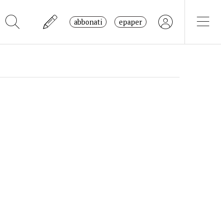
abbonati
epaper