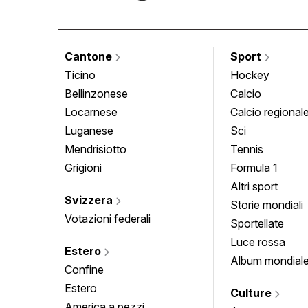
Cantone
Sport
Ticino
Hockey
Bellinzonese
Calcio
Locarnese
Calcio regional
Luganese
Sci
Mendrisiotto
Tennis
Grigioni
Formula 1
Altri sport
Svizzera
Storie mondiali
Votazioni federali
Sportellate
Luce rossa
Estero
Album mondial
Confine
Estero
Culture
America a pezzi