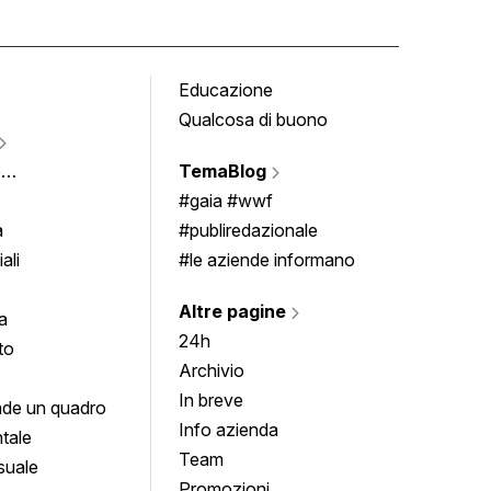
Educazione
Tomb
Qualcosa di buono
Fumet
Vigne
e
TemaBlog
Scrivi
imenti
#gaia #wwf
a
#publiredazionale
ali
#le aziende informano
Altre pagine
a
24h
to
Archivio
In breve
de un quadro
Info azienda
tale
Team
suale
Promozioni