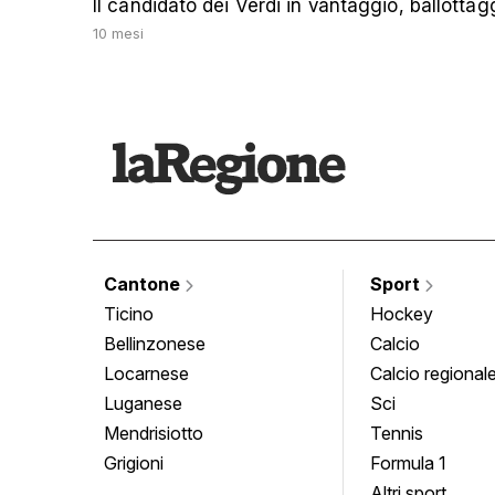
Il candidato dei Verdi in vantaggio, ballottagg
10 mesi
Cantone
Sport
Ticino
Hockey
Bellinzonese
Calcio
Locarnese
Calcio regional
Luganese
Sci
Mendrisiotto
Tennis
Grigioni
Formula 1
Altri sport