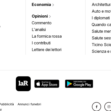
Economia
Architettur
Auto e mo
Opinioni
I diplomati
Commento
Quando ca
e
L'analisi
Salute men
La formica rossa
Salute ses
I contributi
Ticino Sci
Lettere dei lettori
Scienza e 
Pubblicità
Annunci funebri
cy