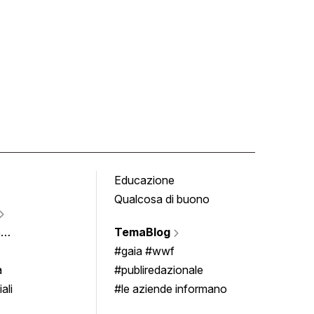
Educazione
Tomb
Qualcosa di buono
Fumet
Vigne
e
TemaBlog
Scrivi
imenti
#gaia #wwf
a
#publiredazionale
ali
#le aziende informano