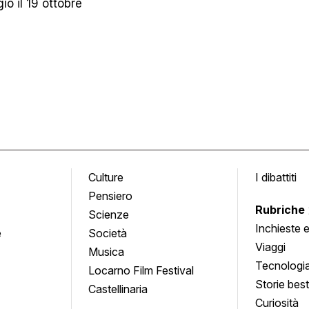
io il 19 ottobre
Culture
I dibattiti
Pensiero
Rubriche
Scienze
Inchieste 
e
Società
approfond
Viaggi
Musica
Tecnologi
Locarno Film Festival
Storie besti
Castellinaria
Curiosità